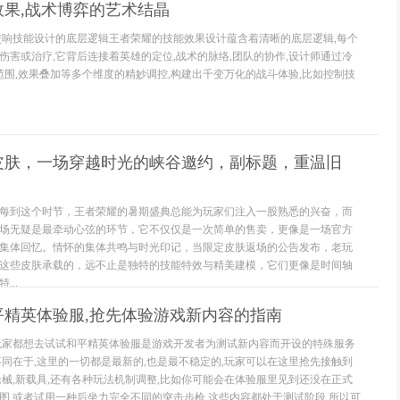
果,战术博弈的艺术结晶
交响技能设计的底层逻辑王者荣耀的技能效果设计蕴含着清晰的底层逻辑,每个
伤害或治疗,它背后连接着英雄的定位,战术的脉络,团队的协作,设计师通过冷
用范围,效果叠加等多个维度的精妙调控,构建出千变万化的战斗体验,比如控制技
皮肤，一场穿越时光的峡谷邀约，副标题，重温旧
每到这个时节，王者荣耀的暑期盛典总能为玩家们注入一股熟悉的兴奋，而
场无疑是最牵动心弦的环节，它不仅仅是一次简单的售卖，更像是一场官方
集体回忆。情怀的集体共鸣与时光印记，当限定皮肤返场的公告发布，老玩
这些皮肤承载的，远不止是独特的技能特效与精美建模，它们更像是时间轴
..
平精英体验服,抢先体验游戏新内容的指南
玩家都想去试试和平精英体验服是游戏开发者为测试新内容而开设的特殊服务
不同在于,这里的一切都是最新的,也是最不稳定的,玩家可以在这里抢先接触到
枪械,新载具,还有各种玩法机制调整,比如你可能会在体验服里见到还没在正式
图,或者试用一种后坐力完全不同的突击步枪,这些内容都处于测试阶段,所以可