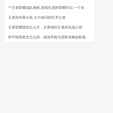
**王者荣耀战队相框,游戏生涯的荣耀印记,一个浓缩的集体记忆符号**
王者孙尚香出装,火力倾泻的艺术之道
王者荣耀级别怎么升，从青铜到王者的实战心得
和平精英枪支怎么得：战场寻枪与进阶攻略副标题：从赤手空拳到全副武装的生存之道