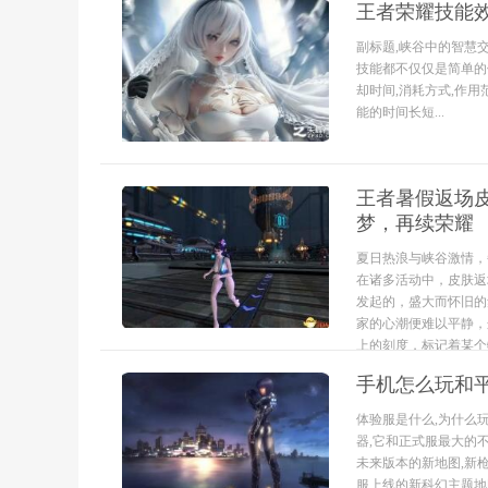
王者荣耀技能效
副标题,峡谷中的智慧
技能都不仅仅是简单的
却时间,消耗方式,作
能的时间长短...
王者暑假返场
梦，再续荣耀
夏日热浪与峡谷激情，
在诸多活动中，皮肤返
发起的，盛大而怀旧的
家的心潮便难以平静，
上的刻度，标记着某个特.
手机怎么玩和
体验服是什么,为什么
器,它和正式服最大的
未来版本的新地图,新
服上线的新科幻主题地