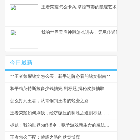
王者荣耀怎么卡兵,掌控节奏的隐秘艺术,副标题,
我的世界天启神殿怎么进去，无尽传送门之谜
今日最新
**王者荣耀铭文怎么买，新手进阶必看的铭文指南**
和平精英特斯拉多少钱抽完,副标题,揭秘皮肤抽取的真实成本
怎么打到王者，从青铜到王者的蜕变之路
王者荣耀如何刷钱，经济碾压的制胜之道副标题，资深玩家经济运营全解析
标题：我的世界buff指令，赋予游戏新生命的魔法符号
王者怎么匹配：荣耀之路的默契博弈