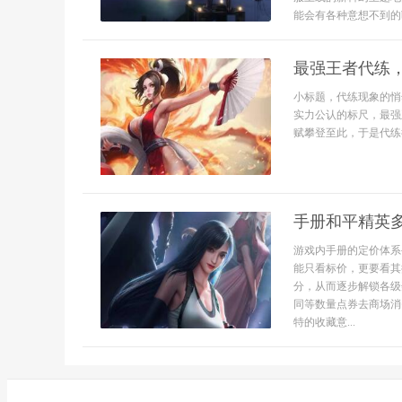
能会有各种意想不到的bu
最强王者代练
小标题，代练现象的悄
实力公认的标尺，最强
赋攀登至此，于是代练
手册和平精英
游戏内手册的定价体系
能只看标价，更要看其
分，从而逐步解锁各级
同等数量点券去商场消
特的收藏意...