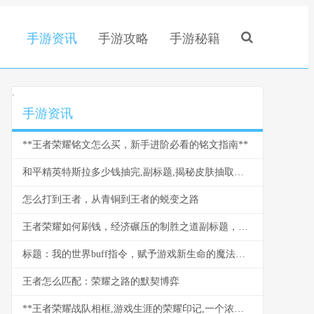
手游资讯
手游攻略
手游秘籍
.
手游资讯
**王者荣耀铭文怎么买，新手进阶必看的铭文指南**
和平精英特斯拉多少钱抽完,副标题,揭秘皮肤抽取的真实成本
怎么打到王者，从青铜到王者的蜕变之路
王者荣耀如何刷钱，经济碾压的制胜之道副标题，资深玩家经济运营全解析
标题：我的世界buff指令，赋予游戏新生命的魔法符号
王者怎么匹配：荣耀之路的默契博弈
**王者荣耀战队相框,游戏生涯的荣耀印记,一个浓缩的集体记忆符号**