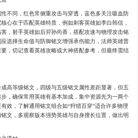
属性不同，红色常侧重攻击与穿透，蓝色多关注吸血防
配核心在于匹配英雄特质，例如刺客英雄如李白韩信，
伤害，射手英雄如后羿孙尚香，搭配攻速与物理攻击铭
则应选择生命值与防御铭文增强承伤能力，法师英雄普
重要，切记查看英雄攻略或大神搭配参考，但最终需结
合成高等级铭文，四级与五级铭文属性差距显著，但五
起步，确保常用英雄有基本加成，集中资源先为一两个
有效，了解通用铭文组合如“狩猎百穿”适合许多物理
门铭文，多观察版本强势英雄与自身擅长位置，做出明