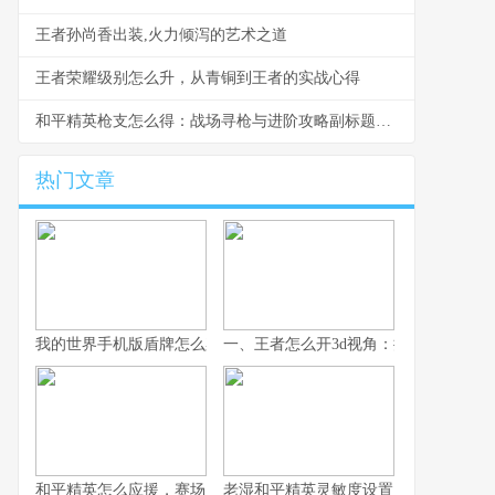
王者孙尚香出装,火力倾泻的艺术之道
王者荣耀级别怎么升，从青铜到王者的实战心得
和平精英枪支怎么得：战场寻枪与进阶攻略副标题：从赤手空拳到全副武装的生存之道
热门文章
我的世界手机版盾牌怎么染色,一场关于守护与色彩的冒险
一、王者怎么开3d视角：探寻视觉革命
和平精英怎么应援，赛场内外皆是战场
老湿和平精英灵敏度设置：指尖胜负的