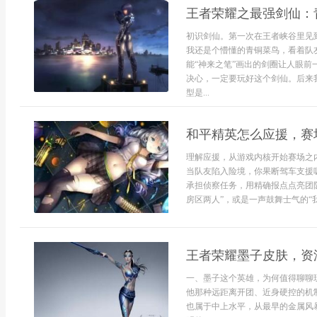
王者荣耀之最强剑仙：
初识剑仙。第一次在王者峡谷里见
我还是个懵懂的青铜菜鸟，看着队
能“神来之笔”画出的剑圈让人眼前
决心，一定要玩好这个剑仙。后来
型是...
和平精英怎么应援，赛
理解应援，从游戏内核开始赛场之
当队友陷入险境，你果断驾车支援
承担侦察任务，用精确报点点亮团
房区两人”，或是一声鼓舞士气的“我们
王者荣耀墨子皮肤，资
一、墨子这个英雄，为何值得聊聊
他那种远距离开团、近身硬控的机
也属于中上水平，从最早的金属风