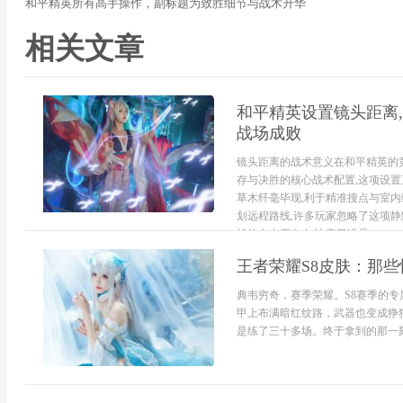
和平精英所有高手操作，副标题为致胜细节与战术升华
相关文章
和平精英设置镜头距离,
战场成败
镜头距离的战术意义在和平精英的
存与决胜的核心战术配置,这项设
草木纤毫毕现,利于精准搜点与室内
划远程路线,许多玩家忽略了这项静
战的电光石火中,决定了谁是...
王者荣耀S8皮肤：那
典韦穷奇，赛季荣耀。S8赛季的
甲上布满暗红纹路，武器也变成狰
是练了三十多场。终于拿到的那一刻