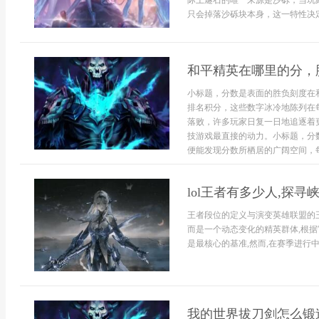
际上燧石的唯一来源是沙砾，当玩
只会掉落沙砾块本身，这一特性决定了
和平精英在哪里的分，
小标题，分数是表面的胜负刻度在
排名积分，这些数字冰冷地陈列在
落败，许多玩家日复一日地追逐着
技游戏最直接的动力。小标题，分
便能发现分数所栖居的广阔空间，每
lol王者有多少人,探
王者段位的定义与演变英雄联盟的王
而是一个动态变化的精英群体,根据
是最核心的基准,然而,在赛季进行中
我的世界拔刀剑怎么锻