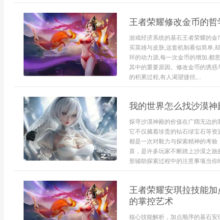
王者荣耀修改金币的哲
游戏经济系统的基石王者荣耀的金币
买英雄与皮肤,这套机制看似简单,
环的动力源,每一次金币的增加,都
其中的重要原因。修改金币的诱惑
的积累过程,有人渴望捷径,...
我的世界怎么找沙漠神
探寻沙漠神殿的价值在广阔无边的
它不仅藏着珍贵的钻石绿宝石等资
都是一次对毅力与探索精神的考验
喜，是许多玩家不断踏上沙漠之旅
形辅助探索过程中的注意事项当你终
王者荣耀安琪拉技能加
的掌控艺术
核心技能解析，加点顺序的基石安