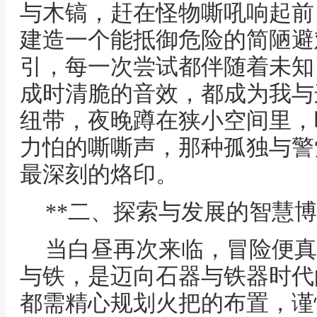
与木镐，赶在怪物嘶吼响起前
建造一个能抵御危险的简陋避
引，每一次尝试都伴随着未知
成时清脆的音效，都成为我与
纽带，夜晚蹲在狭小空间里，
力怕的嘶嘶声，那种孤独与警
最深刻的烙印。
**二、探索与发展的智慧博
当白昼再次来临，冒险便真
与铁，是迈向石器与铁器时代
都需精心规划火把的布置，谨