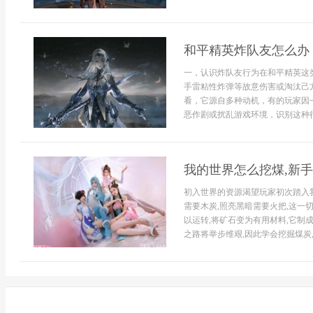
和平精英炸队友怎么办
一，认识炸队友行为在和平精英这
手雷粘性炸弹等故意伤害或淘汰己
看，它源自多种动机，有的玩家因
恶作剧或扰乱游戏环境，识别这种行.
我的世界怎么挖煤,新
初入世界的资源渴望玩家初次踏入我
需要木炭,照亮黑暗需要火把,这一
以运转,将矿石变为有用材料,它制
之路将举步维艰,因此学会挖掘煤炭