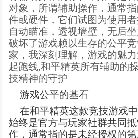
对象，所谓辅助操作，通常指
件或硬件，它们试图为使用者
自动瞄准，透视墙壁，无后坐
破坏了游戏赖以生存的公平竞
家，我深刻理解，游戏的魅力
起跑线,和平精英所有辅助的
技精神的守护
游戏公平的基石
在和平精英这款竞技游戏中
始终是官方与玩家社群共同抵
作，通常指的是未经授权的第