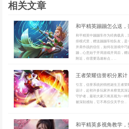
相关文章
和平精英蹦蹦怎么送，
和平精英中蹦蹦车作为经典载具，
排模式里，赠送蹦蹦车给队友，是
并肩作战的信任，如何在游戏中巧
蹦，心意始于开局游戏开局后，赠
附近，你需要迅速标点，...
王者荣耀信誉积分累计
引言，信誉系统的悄然诞生王者荣
设计，起初许多玩家并未察觉其深
守护者，最初大家只将其视为一种
被深刻感知，它不再仅仅关乎分...
和平精英多视角教学，