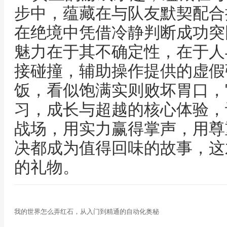
步中，蕴藏在与队友默契配合
在绝境中凭借冷静判断成功突
魅力在于其不确定性，在于人
接碰撞，辅助操作提供的虚假
饭，看似饱满实则败坏胃口，
习，成长与超越的核心体验，
战场，用实力赢得掌声，用尊
决都成为值得回味的故事，这
的礼物。
我的世界怎么弄红石，从入门到精通的自动化奥秘