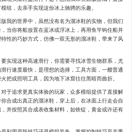
富模组，去亲手实现这份冰上驰骋的乐趣。
原版我的世界中，虽然没有名为溜冰鞋的实物，但我们
合，当你将船放置在蓝冰或浮冰上，再用鱼竿钩住船并
理特性的巧妙方式，仿佛一双无形的溜冰鞋，带来了风
，要实现这种高速滑行，你需要寻找冰雪生物群系，尤
的滑行速度最快，是理想的选择，工具方面，一艘普通
些火把或照明工具，因为地下冰窟往往黑暗而曲折。
，对于追求更真实体验的玩家，众多模组提供了直接解
许你合成出真正的溜冰鞋，穿上后，在冰面上行走会自
组，并按照其合成表收集材料，如铁锭，黄金或许还有
。
论是利用原版技巧还是模组装备，掌握控制技巧至关重