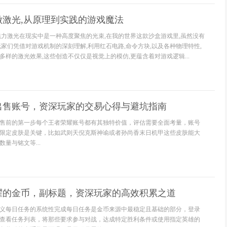
做激光,从原理到实践的游戏魔法
魅力激光在现实中是一种高度聚焦的光束,在我的世界这款沙盒游戏里,虽然没有
玩家们凭借对游戏机制的深刻理解,利用红石电路,命令方块,以及各种物理特性,
样的激光效果,这些创造不仅仅是视觉上的模仿,更蕴含着对游戏逻辑...
出售账号，资深玩家的交易心得与避坑指南
售前的第一步每个王者荣耀账号都有其独特价值，评估需要全面考量，账号
限定皮肤是关键，比如武则天倪克斯神谕或者孙尚香末日机甲这些皮肤能大
量与铭文等...
耀的金币，副标题，资深玩家的高效积累之道
义每日任务的系统性完成每日任务是金币来源中最稳定且基础的部分，登录
查看任务列表，将那些要求参与对战，达成特定胜利条件或使用指定英雄的