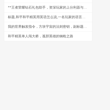
**王者荣耀钻石礼包助手，资深玩家的上分利器与资源管家**
标题,和平和平精英用英语怎么说,一名玩家的语言与文化观察
我的世界触发指令，方块宇宙的法则密钥，副标题，指尖编织万物的神迹
和平精英单人闯大桥，孤胆英雄的钢枪之路