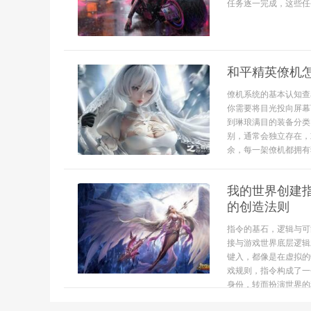
任务逐一完成，这些任
和平精英僚机
僚机系统的基本认知查
你需要将目光投向屏幕
到琳琅满目的装备分类
别，通常会独立存在，
余，每一架僚机都拥有独
我的世界创建
的创造法则
指令的基石，逻辑与可
接与游戏世界底层逻辑
键入，都像是在虚拟的
戏规则，指令构成了一
身份，转而扮演世界的程