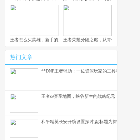
王者怎么买英雄，新手的入门必修课，副标题，金币点券与策略的
王者荣耀分段之谜，从青铜到王者的心
热门文章
**DNF王者辅助：一位资深玩家的工具与思考**
王者s9赛季地图，峡谷新生的战略纪元
和平精英长安开镜设置探讨,副标题为探寻精准射击