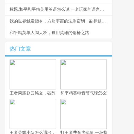
标题,和平和平精英用英语怎么说,一名玩家的语言与文化观察
我的世界触发指令，方块宇宙的法则密钥，副标题，指尖编织万物的神迹
和平精英单人闯大桥，孤胆英雄的钢枪之路
热门文章
王者荣耀赵云铭文，破阵冲阵的核心之道
和平精英电音节气球怎么玩,电音狂欢中
王者荣耀小队怎么退出，一份资深玩家的告别指南
打王者费多少流量,一场指尖战争的数字