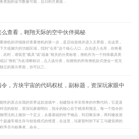
务奖励的金币数量可观，且日积月累效...
怎么查看，翱翔天际的空中伙伴揭秘
看僚机的详细路径查看僚机的第一步，是启动游戏并进入主界面，在这里，
下方或侧方的功能区域，找到“仓库”这个核心入口，点击进入仓库，你将看
，此时，请留意“载具”或“战备”相关的分类标签，僚机作为一个特殊载具类
或以“僚机”为名清晰标识，点入该分类，你拥有的所有僚机款式便会一览无
立的展示界面，你可以三...
指令，方块宇宙的代码权杖，副标题，资深玩家眼中
能性的原点在我的世界这款游戏中，创建指令并非简单的作弊代码，它是直
对话的权杖，资深玩家都明白，指令的核心在于精准和预见，每一个指令的
物理法则上施加一个定义，从最基础的给予物品，到召唤实体，再到修改游
个超越常规生存与创造模式的维度，在这里，玩家暂时卸下矿工与建筑师的
序员与叙事者。命令...