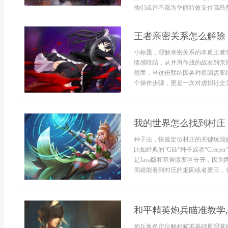
他们或许不愿为华丽特效支付高昂费
王者亲密关系怎么解除
小标题，理解亲密关系的本质王者
情感联结，从并肩作战的战友到亲
然而，当这份联结因各种原因需要
个操作步骤，更是一次对虚拟社交关系
我的世界怎么找到村庄
种子法，快速定位村庄的关键玩我
比如经典的“Glib”种子或者“Cr
是Java版和基岩版要区分开，因
周就能看到村庄的烟囱或者麦田，省
和平精英炮兵瞄准教学
炮兵角色定位解析瞄准基础原理掌