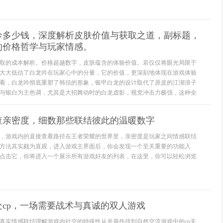
吟多少钱，深度解析皮肤价值与获取之道，副标题，
的价格哲学与玩家情感。
取的成本解析。价格超越数字，皮肤蕴含的体验价值。若仅仅将眼光局限于
大大低估了白龙吟在玩家心中的分量，它的价值，更深刻地体现在游戏体验
看，白龙吟彻底重塑了韩信的形象，银甲白龙的设计取代了原皮的江湖浪子
与银白为主色调，尤其是大招舞动时的白龙虚影，视觉冲击力极强，这种全
查亲密度，细数那些联结彼此的温暖数字
，游戏内的直接查看路径在王者荣耀的世界里，亲密度是玩家之间情感联结
方法其实颇为直观，进入游戏主界面后，你会发现一个至关重要的功能入
点击它，你将进入一个展示所有游戏好友的列表，在这里，你可以轻松浏览
cp，一场需要战术与真诚的双人游戏
真实情感联结理解游戏内社交的特殊性从并肩作战到自然交流游戏中的cp关