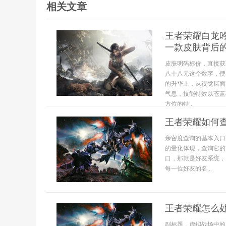
相关文章
王者荣耀白龙
一款皮肤背后
皮肤明码标价，直接获
八十八元这个数字，便
的升华上，从视觉层面
气息，技能特效以苍蓝
方位的特...
王者荣耀如何
亲密度查询的基本入口
的量化体现，查询它的
口，那就是好友系统，
每一位好友的名...
王者荣耀怎么处
副标题，虚拟战场中的