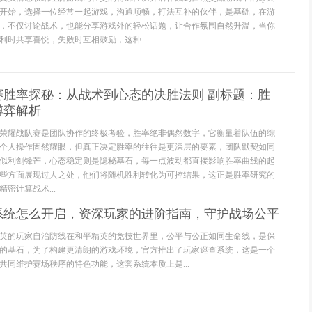
开始，选择一位经常一起游戏，沟通顺畅，打法互补的伙伴，是基础，在游
，不仅讨论战术，也能分享游戏外的轻松话题，让合作氛围自然升温，当你
利时共享喜悦，失败时互相鼓励，这种...
赛胜率探秘：从战术到心态的决胜法则 副标题：胜
博弈解析
荣耀战队赛是团队协作的终极考验，胜率绝非偶然数字，它衡量着队伍的综
个人操作固然耀眼，但真正决定胜率的往往是更深层的要素，团队默契如同
似利剑锋芒，心态稳定则是隐秘基石，每一点波动都直接影响胜率曲线的起
些方面展现过人之处，他们将随机胜利转化为可控结果，这正是胜率研究的
密计算战术...
系统怎么开启，资深玩家的进阶指南，守护战场公平
英的玩家自治防线在和平精英的竞技世界里，公平与公正如同生命线，是保
的基石，为了构建更清朗的游戏环境，官方推出了玩家巡查系统，这是一个
共同维护赛场秩序的特色功能，这套系统本质上是...