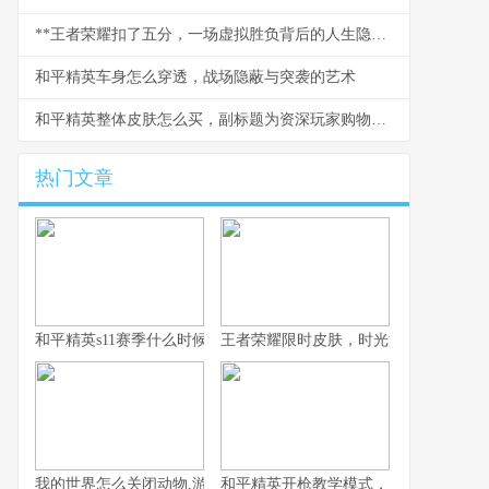
**王者荣耀扣了五分，一场虚拟胜负背后的人生隐喻**
和平精英车身怎么穿透，战场隐蔽与突袭的艺术
和平精英整体皮肤怎么买，副标题为资深玩家购物心得分享
热门文章
和平精英s11赛季什么时候上线，玩家的期待与预测之旅
王者荣耀限时皮肤，时光洪流中的珍稀
我的世界怎么关闭动物,游戏生态管理的思考
和平精英开枪教学模式，从新手到战神