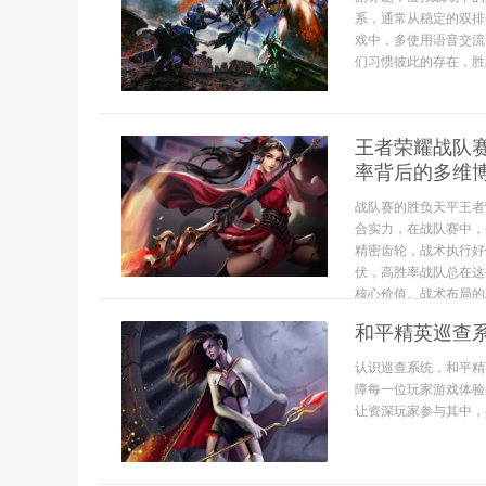
系，通常从稳定的双排
戏中，多使用语音交流
们习惯彼此的存在，胜
王者荣耀战队
率背后的多维
战队赛的胜负天平王者
合实力，在战队赛中，
精密齿轮，战术执行好
伏，高胜率战队总在这
核心价值。战术布局的精
和平精英巡查
认识巡查系统，和平精
障每一位玩家游戏体验
让资深玩家参与其中，