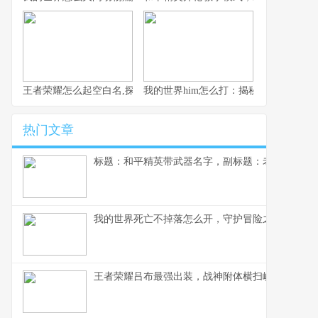
王者荣耀怎么起空白名,探寻游戏身份的隐形艺术
我的世界him怎么打：揭秘神秘传说与
热门文章
标题：和平精英带武器名字，副标题：老玩家的枪
我的世界死亡不掉落怎么开，守护冒险之旅的温柔
王者荣耀吕布最强出装，战神附体横扫峡谷攻略