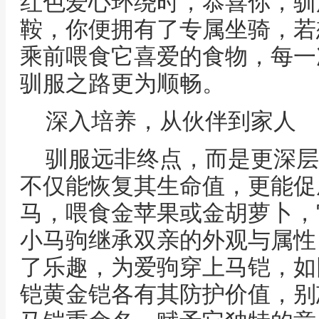
红色爱心环绕时，恭喜你，驯
鞍，你便拥有了专属坐骑，若
乘前喂食它喜爱的食物，每一
驯服之路更为顺畅。
深入培养，从伙伴到家人
驯服远非终点，而是更深层
不仅能恢复其生命值，更能促
马，喂食金苹果或金胡萝卜，
小马驹继承双亲的外观与属性
了乐趣，为爱驹穿上马铠，如
铠黄金铠各有其防护价值，别