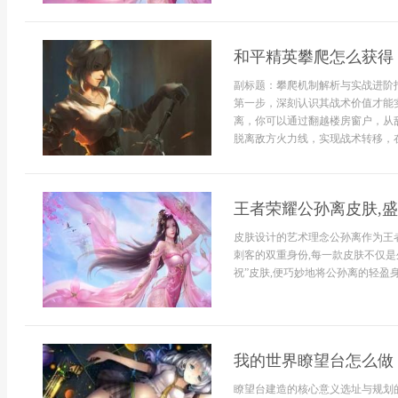
和平精英攀爬怎么获得
副标题：攀爬机制解析与实战进阶
第一步，深刻认识其战术价值才能
离，你可以通过翻越楼房窗户，从
脱离敌方火力线，实现战术转移，在城
王者荣耀公孙离皮肤,
皮肤设计的艺术理念公孙离作为王
刺客的双重身份,每一款皮肤不仅是
祝”皮肤,便巧妙地将公孙离的轻盈身
我的世界瞭望台怎么做
瞭望台建造的核心意义选址与规划