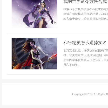
我的世界命令方块合成
探索命令方块的奥秘在我的世界这
静躺在创造模式的物品栏里，却蕴
输入给予命令，瞬间获得这枚深色方
和平精英怎么退掉实名
面对实名认证，许多玩家的困惑与
槛，它关联着防沉迷政策的执行与
那些因早年使用家人信息认证，或
是和平精英...
Copyright © 2026 All Rights