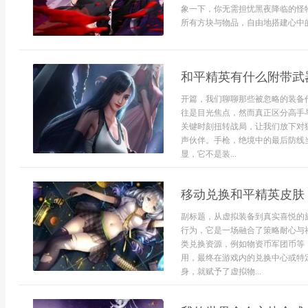
象一下，你无需担忧黑夜降临的怪
所有方块与物品，自由地搭建心中的
和平精英有什么附带武
开篇，我们聊聊那些被忽略的装备
往是目光焦点，然而真正区分高手
关键时刻扭转战局，让我们放下对
声伙伴。手枪，绝境中的最后防线
显，它不是装...
移动兑换和平精英皮肤
副标题，从虚拟装备到真实喜悦的
行为，它是一场融合了策略耐心与
类兑换资源，例如物资币军团币等
用，最终在游戏内的兑换中心或特
身，就赋予了虚拟物...