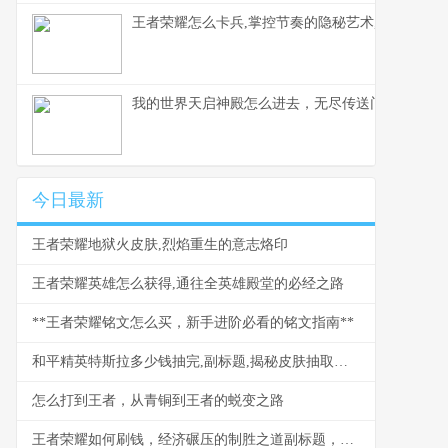
王者荣耀怎么卡兵,掌控节奏的隐秘艺术,副标题,
我的世界天启神殿怎么进去，无尽传送门之谜
今日最新
王者荣耀地狱火皮肤,烈焰重生的意志烙印
王者荣耀英雄怎么获得,通往全英雄殿堂的必经之路
**王者荣耀铭文怎么买，新手进阶必看的铭文指南**
和平精英特斯拉多少钱抽完,副标题,揭秘皮肤抽取的真实成本
怎么打到王者，从青铜到王者的蜕变之路
王者荣耀如何刷钱，经济碾压的制胜之道副标题，资深玩家经济运营全解析