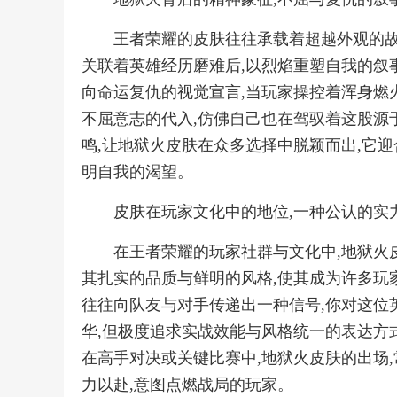
王者荣耀的皮肤往往承载着超越外观的故
关联着英雄经历磨难后,以烈焰重塑自我的叙事
向命运复仇的视觉宣言,当玩家操控着浑身燃
不屈意志的代入,仿佛自己也在驾驭着这股源
鸣,让地狱火皮肤在众多选择中脱颖而出,它
明自我的渴望。
皮肤在玩家文化中的地位,一种公认的实
在王者荣耀的玩家社群与文化中,地狱火
其扎实的品质与鲜明的风格,使其成为许多玩家
往往向队友与对手传递出一种信号,你对这位
华,但极度追求实战效能与风格统一的表达方
在高手对决或关键比赛中,地狱火皮肤的出场
力以赴,意图点燃战局的玩家。