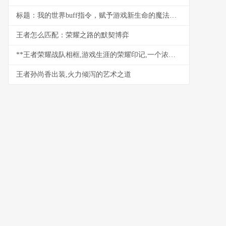
标题：我的世界buff指令，赋予游戏新生命的魔法符号
王者怎么匹配：荣耀之路的默契博弈
**王者荣耀战队相框,游戏生涯的荣耀印记,一个浓缩的集体记忆符号**
王者孙尚香出装,火力倾泻的艺术之道