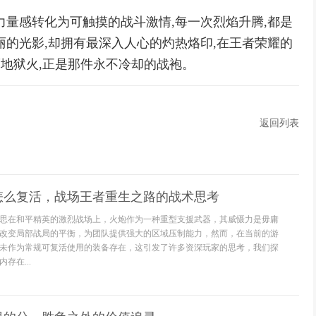
力量感转化为可触摸的战斗激情,每一次烈焰升腾,都是
丽的光影,却拥有最深入人心的灼热烙印,在王者荣耀的
而地狱火,正是那件永不冷却的战袍。
返回列表
怎么复活，战场王者重生之路的战术思考
思在和平精英的激烈战场上，火炮作为一种重型支援武器，其威慑力是毋庸
改变局部战局的平衡，为团队提供强大的区域压制能力，然而，在当前的游
未作为常规可复活使用的装备存在，这引发了许多资深玩家的思考，我们探
存在...