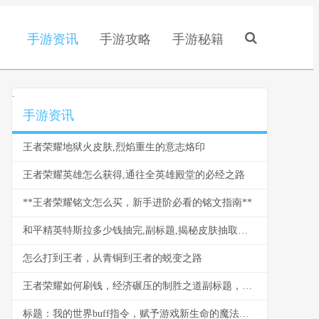
手游资讯
手游攻略
手游秘籍
.
手游资讯
王者荣耀地狱火皮肤,烈焰重生的意志烙印
王者荣耀英雄怎么获得,通往全英雄殿堂的必经之路
**王者荣耀铭文怎么买，新手进阶必看的铭文指南**
和平精英特斯拉多少钱抽完,副标题,揭秘皮肤抽取的真实成本
怎么打到王者，从青铜到王者的蜕变之路
王者荣耀如何刷钱，经济碾压的制胜之道副标题，资深玩家经济运营全解析
标题：我的世界buff指令，赋予游戏新生命的魔法符号