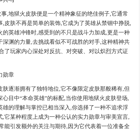
事,地狱火皮肤便是一个精神象征的绝佳例子,它通常
,皮肤不再是简单的装饰,它成为了英雄从禁锢中挣脱,
火的英雄冲锋时,感受到的不只是战斗力加成,更是一种
于深渊的力量,去挑战看似不可战胜的对手,这种精神共
迎合了玩家内心深处对反抗、对突破、对以炽烈方式证
力勋章
皮肤逐渐拥有了独特地位,它不像限定皮肤那般稀有,但
心目中“本命英雄”的标配,当你使用地狱火皮肤登场,
英雄的理解与掌控已相当深入,你选择了一种不追求浮
式,它某种程度上成为一种公认的实力勋章与审美宣言,
,常能引发额外的关注与期待,因为它代表着一位准备全