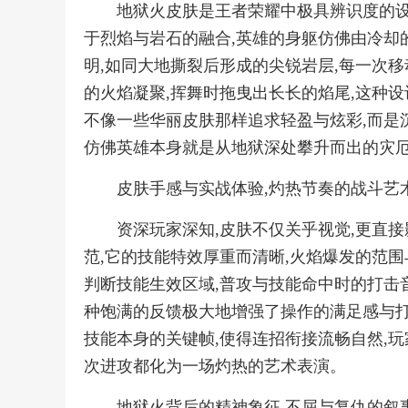
地狱火皮肤是王者荣耀中极具辨识度的设
于烈焰与岩石的融合,英雄的身躯仿佛由冷却
明,如同大地撕裂后形成的尖锐岩层,每一次移
的火焰凝聚,挥舞时拖曳出长长的焰尾,这种设
不像一些华丽皮肤那样追求轻盈与炫彩,而是
仿佛英雄本身就是从地狱深处攀升而出的灾
皮肤手感与实战体验,灼热节奏的战斗艺
资深玩家深知,皮肤不仅关乎视觉,更直
范,它的技能特效厚重而清晰,火焰爆发的范
判断技能生效区域,普攻与技能命中时的打击
种饱满的反馈极大地增强了操作的满足感与打
技能本身的关键帧,使得连招衔接流畅自然,玩
次进攻都化为一场灼热的艺术表演。
地狱火背后的精神象征,不屈与复仇的叙