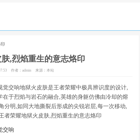
烙印
肤,烈焰重生的意志烙印
7:53
作者：admin
来源：本站
视觉交响地狱火皮肤是王者荣耀中极具辨识度的设计,
学在于烈焰与岩石的融合,英雄的身躯仿佛由冷却的熔
角分明,如同大地撕裂后形成的尖锐岩层,每一次移动,
,王者荣耀地狱火皮肤,烈焰重生的意志烙印
觉交响