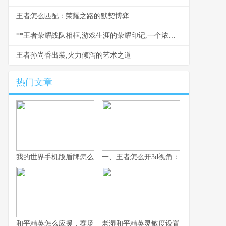
王者怎么匹配：荣耀之路的默契博弈
**王者荣耀战队相框,游戏生涯的荣耀印记,一个浓缩的集体记忆符号**
王者孙尚香出装,火力倾泻的艺术之道
热门文章
我的世界手机版盾牌怎么染色,一场关于守护与色彩的冒险
一、王者怎么开3d视角：探寻视觉革命
和平精英怎么应援，赛场内外皆是战场
老湿和平精英灵敏度设置：指尖胜负的