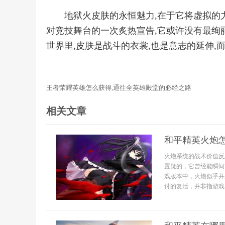
地狱火皮肤的永恒魅力,在于它将虚拟的
对竞技舞台的一次炙热宣告,它或许没有最绚
世界里,皮肤是战斗的衣裳,也是意志的延伸,
王者荣耀英雄怎么获得,通往全英雄殿堂的必经之路
相关文章
和平精英火炮
火炮系统的战术价值反
置疑的，它曾经能瞬间
戏版本中，火炮似乎并
讨的复活，并非指游戏内