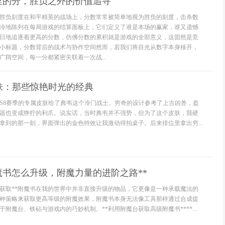
里的分，胜负之外的价值追寻
胜负刻度在和平精英的战场上，分数常常被简单地视为胜负的刻度，击杀数
冷地陈列在每局游戏的结算面板上，它们定义了谁是本场的赢家，谁又遗憾
日地追逐着更高的分数，仿佛分数的累积就是游戏的全部意义，这固然是竞
小标题，分数背后的战术与协作空间然而，若我们将目光从数字本身移开，
广阔空间，每一分都紧密关联着一次战...
肤：那些惊艳时光的经典
S8赛季的专属皮肤给了典韦这个冷门战士。穷奇的设计参考了上古凶兽，盔
器也变成狰狞的利爪。说实话，当时典韦并不强势，但为了这个皮肤，我硬
拿到的那一刻，界面弹出的金色特效让我激动得拍桌子。后来排位里拿出穷...
魔书怎么升级，附魔力量的进阶之路**
始获取**附魔书在我的世界中并非直接升级的物品，它更像是一种承载魔法的
种策略来获取更高等级的附魔效果，附魔书本身无法像工具那样通过合成提
附魔台、铁砧与游戏内的巧妙机制。**利用附魔台获取高级附魔书****...