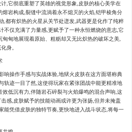
计,它彻底重塑了英雄的视觉形象,皮肤的核心美学在
的熔岩构成,裂缝中流淌着永不熄灭的火焰,铠甲棱角分
动,都有炽热的火星从关节处迸发,武器更是化作了纯粹
计不仅充满了力量感,更赋予了一种永恒燃烧的意志,它
沉甸甸地展现着原始、粗粝却又无比炽热的破坏之美,
厄化身。
术
接影响操作手感与实战体验,地狱火皮肤在这方面堪称典
围与轨迹一目了然,这使得玩家在紧张团战中能更精准地
音效低沉有力,伴随岩石碎裂与火焰爆鸣的混合声响,这
击感,皮肤赋予的技能动画或许更为张扬,但并未掩盖
家能凭借皮肤的独特节奏,更快地进入战斗状态,将每一
事共鸣