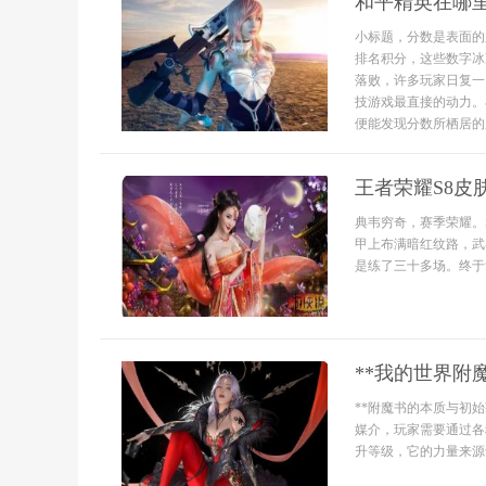
和平精英在哪
小标题，分数是表面的
排名积分，这些数字冰
落败，许多玩家日复一
技游戏最直接的动力。
便能发现分数所栖居的
王者荣耀S8皮
典韦穷奇，赛季荣耀。
甲上布满暗红纹路，武
是练了三十多场。终于
**我的世界附
**附魔书的本质与初
媒介，玩家需要通过各
升等级，它的力量来源于