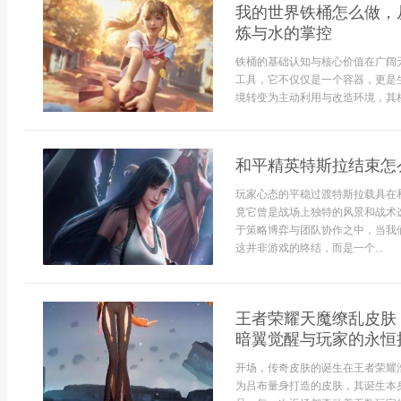
我的世界铁桶怎么做，
炼与水的掌控
铁桶的基础认知与核心价值在广阔
工具，它不仅仅是一个容器，更是
境转变为主动利用与改造环境，其核
和平精英特斯拉结束怎
玩家心态的平稳过渡特斯拉载具在
竟它曾是战场上独特的风景和战术
于策略博弈与团队协作之中，当我
这并非游戏的终结，而是一个...
王者荣耀天魔缭乱皮肤
暗翼觉醒与玩家的永恒
开场，传奇皮肤的诞生在王者荣耀
为吕布量身打造的皮肤，其诞生本