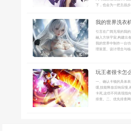
下，也会为一把主战步..
我的世界洗衣
引言在广阔无垠的我的
融入方块宇宙,构建出
我的世界中制作一台功
理装置。设计理念与核
玩王者很卡怎
一、确认卡顿的具体表
缓,技能释放后响应慢
卡死,这些不同表现指
排查。二、优先排查网络