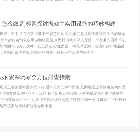
.
机怎么做,副标题探讨游戏中实用设施的巧妙构建
世界世界中,生存与发展离不开智慧的创造,玩家们总是乐于将现实生活的概念
各种奇妙的自动化或半自动化设施,今天我们就来深入探讨一个有趣的项目,即在
能性的“洗衣机”,这并非真正清洁衣物,而是一种充满创意与游戏机制的物品处
心机制所谓洗衣机,其核心构思在于模拟一个清洗与分类的...
么办,资深玩家全方位排查指南
现玩王者荣耀时遇到的卡顿,通常分为几种不同情况,网络延迟导致角色动作迟
,画面帧数过低使得动画不流畅,甚至出现定格现象,还有手机发热严重伴随突然
向的问题根源并不相同,必须先静心观察清楚卡顿属于哪一类,才能对症下药展开
环境问题网络问题是导致卡顿...