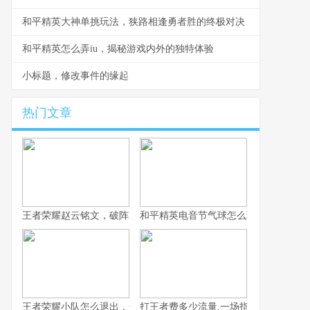
和平精英大神单挑玩法，狭路相逢勇者胜的终极对决
和平精英怎么弄iu，揭秘游戏内外的独特体验
小标题，修改事件的缘起
热门文章
王者荣耀赵云铭文，破阵冲阵的核心之道
和平精英电音节气球怎么玩,电音狂欢中
王者荣耀小队怎么退出，一份资深玩家的告别指南
打王者费多少流量,一场指尖战争的数字