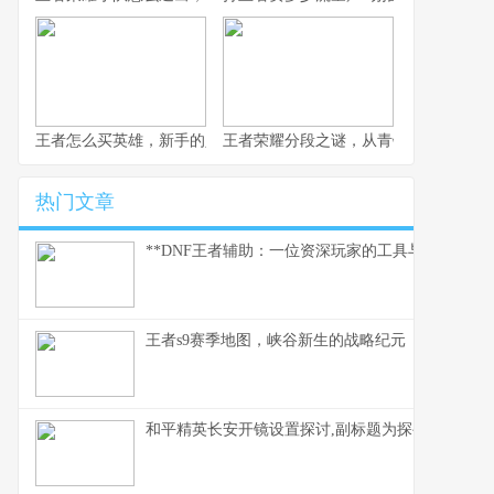
王者怎么买英雄，新手的入门必修课，副标题，金币点券与策略的
王者荣耀分段之谜，从青铜到王者的心
热门文章
**DNF王者辅助：一位资深玩家的工具与思考**
王者s9赛季地图，峡谷新生的战略纪元
和平精英长安开镜设置探讨,副标题为探寻精准射击