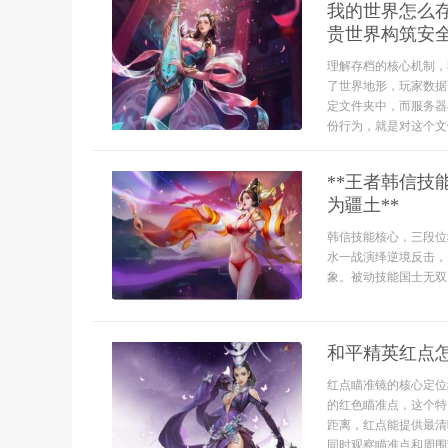
我的世界怎么
贵世界构筑安
理解存档的核心机制，
了世界地形，玩家数据
定文件夹中，而服务器
份行为，就是对这个文
**王者韩信
为疆土**
韩信技能核心，三段位
水一战演绎逆境反击，
象。被动技能国士无双
和平精英红点
红点瞄准镜的核心定位
的红色瞄准点，这个特
距离，红点能提供最清
同时观察瞄准点和周围