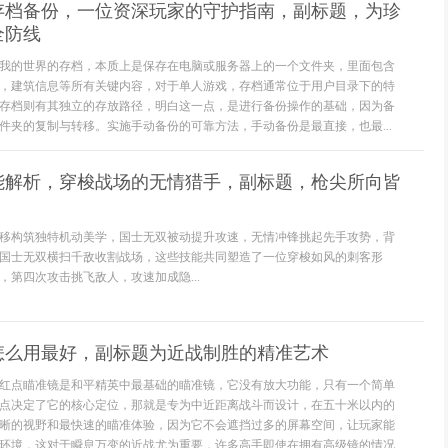
存档备份，一位资深玩家的守护指南，副标题，为珍
全防线
我的世界的存档，本质上是保存在电脑或服务器上的一个文件夹，里面包含
，建筑信息等所有关键内容，对于单人游戏，存档通常位于用户目录下的特
存档则有其独立的存放路径，明白这一点，是进行备份操作的基础，因为备
件夹的复制与转移。实施手动备份的可靠方法，手动备份是最直接，也最...
技能解析，穿梭战场的无情猎手，副标题，枪尖所向皆
移构筑独特机动美学，国士无双被动提升攻速，无情冲锋挑起先手攻势，背
国士无双横扫千敌收割战场，这些技能共同塑造了一位穿梭如风的刺客形
，第四次攻击挑飞敌人，攻速加成隐...
怎么用最好，副标题为近战制胜的精准艺术
红点瞄准镜是和平精英中最基础的瞄准镜，它没有放大功能，只有一个简单
点决定了它的核心定位，那就是专为中近距离战斗而设计，在五十米以内的
晰的视野和最快速的瞄准体验，因为它不会遮挡过多的屏幕空间，让玩家能
环境，这对于瞬息万变的近战尤为重要，许多高手即使在拥有高级镜的情况