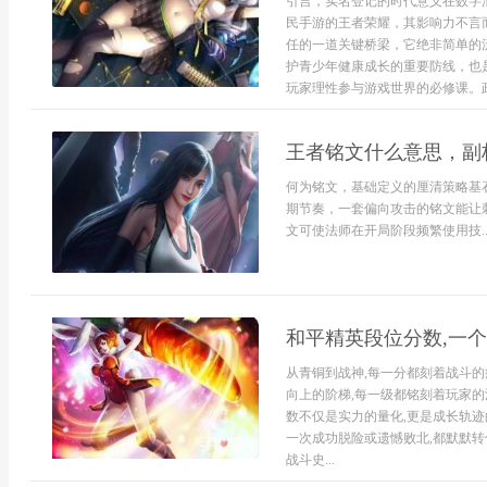
引言，实名登记的时代意义在数字
民手游的王者荣耀，其影响力不言
任的一道关键桥梁，它绝非简单的
护青少年健康成长的重要防线，也
玩家理性参与游戏世界的必修课。政
王者铭文什么意思，副
何为铭文，基础定义的厘清策略基
期节奏，一套偏向攻击的铭文能让
文可使法师在开局阶段频繁使用技..
和平精英段位分数,一
从青铜到战神,每一分都刻着战斗的
向上的阶梯,每一级都铭刻着玩家的
数不仅是实力的量化,更是成长轨迹
一次成功脱险或遗憾败北,都默默转
战斗史...