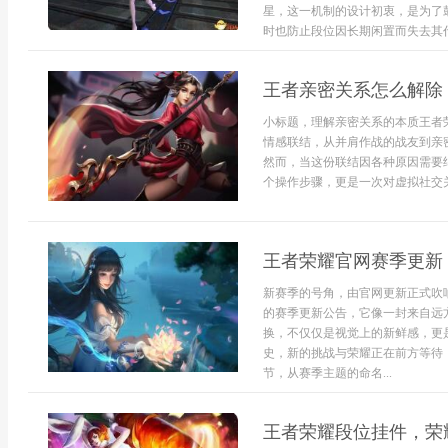
星，这一机制的设计初衷，是为了
时也防止段位因长期闲置而失去其代
王者亲密关系怎么解除
小标题，理解亲密关系的本质王者
情感联结，从并肩作战的战友到亲
然而，当这份联结因各种原因需要
个操作步骤，更是一次对虚拟社交关系
王者荣耀官网赛季更新
新赛季的号角，由官网更新正式吹
的赛季更新公告，它像一封来自远
换，不仅仅是视觉上的新鲜感，更
史，新的挑战与荣耀正在前方等待
节，从赛季主题的命名...
王者荣耀段位挂件，荣