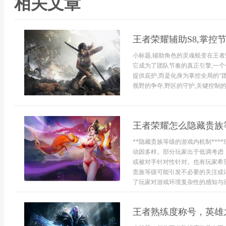
相关文章
王者荣耀辅助S8,掌控
小标题,辅助角色的灵魂蜕变在王者
它成为了团队节奏的真正引擎,一个
提供庇护,而是化身为掌控全局的“
视野的争夺,野区的守护,关键控制的
王者荣耀怎么隐藏贵族
**隐藏贵族等级的游戏内机制**
动因多样。部分玩家出于低调考虑
或被对手针对性针对。也有玩家希
贵族等级可能引发不必要的关注或
了玩家对游戏环境复杂性的感知与应对
王者熟练度称号，英雄