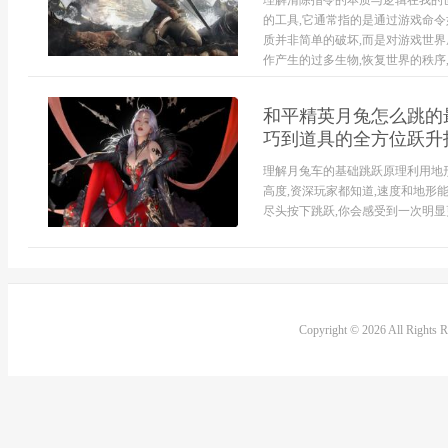
理解清除指令的本质与逻辑在我的
的工具,它通常指的是通过游戏命令如
质并非简单的破坏,而是对游戏世
作产生的过多生物,恢复世界的秩序,
和平精英月兔怎么跳的最
巧到道具的全方位跃升
理解月兔车的基础跳跃原理利用地
高度,资深玩家都知道,速度和地形
尽头按下跳跃,你会感受到一次明显更
Copyright © 2026 All Rights