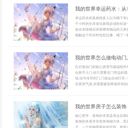
我的世界幸运药水：从
幸运药水的真相很多人以为喝下幸
千小时的生存老玩家我必须给你泼
如击杀怪物后掉落稀有物品的几率
接触这个药水时也犯过傻，喝了一瓶
我的世界怎么做电动门
红石电动门的核心原理与基础组件
合新手入门,你只需要在门旁边的墙
钮,信号传导到门,门就会自动打开,
但更加气派,你需要建造两扇并排的门,
我的世界房子怎么装饰
核心哲学，装饰的本质是表达自我
装饰的本质并非简单堆砌方块，而
子，一个抵御黑夜的庇护所，然而