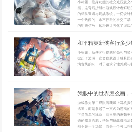
小标题，隐身功能的社交减压意义
能，这背后折射出游戏设计者鲜明
的组队邀请与观战系统，一切设计
一个热闹的、永不停歇的社交广场
的明确信号，这种设计强化了游戏的
和平精英新侠客行多少
小标题，新侠客行皮肤的亮相与吸
掀起了波澜，这套皮肤设计独具匠
满古风韵味，对于追求个性外观与收
我眼中的世界怎么画，
游戏作为第二双眼当我戴上耳机握
逃避，而是拿起了一支名为游戏的
下是简单的线条，马里奥的蘑菇王
确的孩童涂鸦，快乐与挑战都清清
那不是一个场景，而是一个可以呼吸的