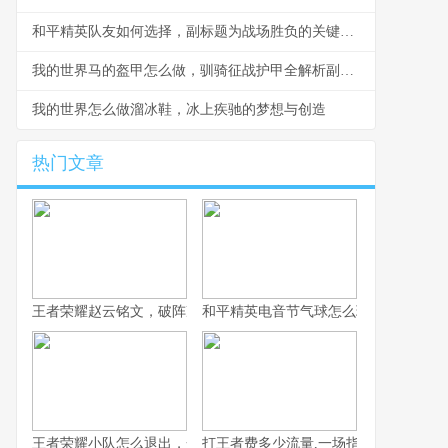
和平精英队友如何选择，副标题为战场胜负的关键抉择
我的世界马的盔甲怎么做，驯骑征战护甲全解析副标题
我的世界怎么做溜冰鞋，冰上疾驰的梦想与创造
热门文章
王者荣耀赵云铭文，破阵冲阵的核心之道
和平精英电音节气球怎么玩,电音狂欢中
王者荣耀小队怎么退出，一份资深玩家的告别指南
打王者费多少流量,一场指尖战争的数字