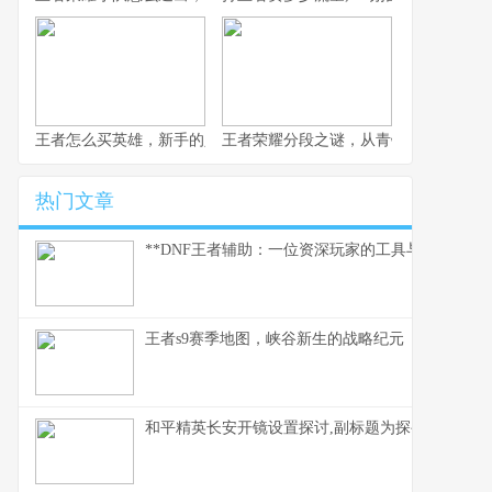
王者怎么买英雄，新手的入门必修课，副标题，金币点券与策略的
王者荣耀分段之谜，从青铜到王者的心
热门文章
**DNF王者辅助：一位资深玩家的工具与思考**
王者s9赛季地图，峡谷新生的战略纪元
和平精英长安开镜设置探讨,副标题为探寻精准射击