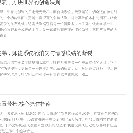
成表，方块世界的创造法则
里，生存与创造的乐趣无穷无尽，而合成系统，无疑是这一切奇迹的核心引
的一个功能界面，更是一套深邃的创造法则，将最基础的木材与圆石，转化
复杂的红石机械，这套法则指引着每一位冒险者，从手无寸铁走向掌控世
逻辑与想象合成表的本质，是一套简洁而严谨的逻辑系统，它用三乘三的方
原...
徒弟，师徒系统的消失与情感联结的断裂
情感联结在王者荣耀早期版本中，师徒系统曾是一个充满温情的设计，它不
的功能按钮，更像是一座连接新老玩家的桥梁，新手玩家通过拜师，能迅速
迷茫的坑洼，师父则从中获得一种责任感与成就感，双...
置带枪,核心操作指南
为一名资深玩家,我深知"带枪"设置绝非简单选择武器,它是一套贯穿全局的战
,从偏好到临场,每一步设置都关乎胜负,让我们深入探讨。拾取设置的精妙调整
础,却常被忽视,进入设置界面,找到拾取选项,我建议关闭自动拾取步枪和狙击
拾取让你牢牢控制背包...