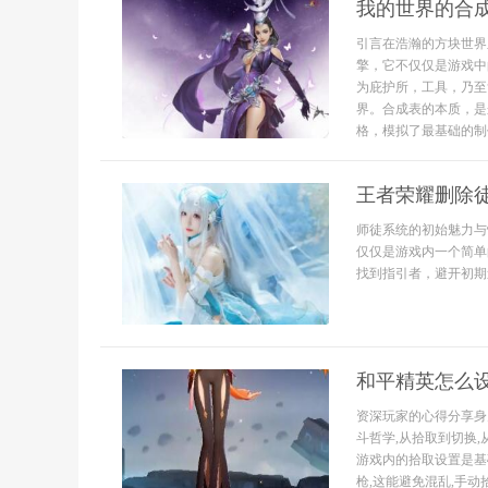
我的世界的合
引言在浩瀚的方块世界
擎，它不仅仅是游戏中
为庇护所，工具，乃至
界。合成表的本质，是
格，模拟了最基础的制作
王者荣耀删除
师徒系统的初始魅力与
仅仅是游戏内一个简单
找到指引者，避开初期
和平精英怎么设
资深玩家的心得分享身
斗哲学,从拾取到切换
游戏内的拾取设置是基
枪,这能避免混乱,手动