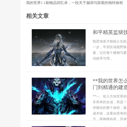
我的世界1.1刷物品回忆录，一段关于漏洞与探索的独特旅程
相关文章
和平精英监狱
熟悉地形才能抢占先机
一步，牢房区域视野狭
索，记住每个楼梯与窗
动效率与埋...
**我的世界
门到精通的建造
**一、初入方块世界
非简单的合成，而是一
伴随你的整个旅程，最
成木镐，这看似简单的
方，夜晚降临前，迅速制