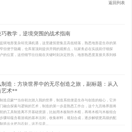
返回列表
技巧教学，逆境突围的战术指南
监狱地形复杂却充满机遇，这里建筑密集且高低错落，熟悉地形是生存的第
窄但便于隐藏，仓库屋顶则提供开阔的观察点，玩家务必在实战前仔细探
户的位置，这些细节往往能在关键时刻决定胜负，地形熟悉度直接关系到移
怎么制造：方块世界中的无尽创造之旅，副标题：从入
艺术**
的制造启蒙**当你初次踏入我的世界，制造系统便是生存与创造的核心，它并
门融合探索与逻辑的艺术，制造的第一步是熟悉工作台，这个九宫格界面将
初的工具制造离不开基础资源，比如用木板制作木棍，再将木棍与木板组合
步骤却蕴含着游戏的基本法则，收集材料，规划合成，逐步解锁更高级的配
造出火把与石剑，这不仅是...