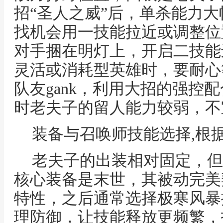
招“圣人之威”后，单杀能力
找机会用一技能拉近或调整位
对手捆在明灯上，开启二技能
灵活或消耗型英雄时，要耐心
队友gank，利用大招的强控
时老夫子的留人能力较弱，不
装备与召唤师技能选择,根
老夫子的出装相对固定，但
核心装备是末世，其被动完美
特性，之后通常选择极寒风暴
理防御，让技能释放更频繁，