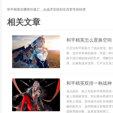
和平精英在哪里叫逃亡，从战术竞技到生存哲学的转变
相关文章
和平精英怎么置换空间
引言玩和平精英久了就会发现，枪
换，这并非简单的跑动，而是一种
棋子进行精妙移动的艺术。理解空
境，以换取战术优势，它不仅仅是为
和平精英双排一称战神
选点跳伞，抢占先机和平精英双排
敌人很难被发现，所以跳伞要避开
就陷入混战，双排减员后队友很难
缘的刷车点，这样能保证前期发育
观察周围伞数，如果发现有两三...