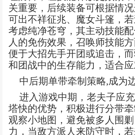
关重要，后续装备可根据情况
可出不祥征兆、魔女斗篷，若
考虑纯净苍穹，其主动技能配
人的免伤效果，召唤师技能方
便于大招先手开团或追击，而
和团战中的生存能力，适合应
中后期单带牵制策略,成为
进入游戏中期，老夫子应充
塔快的优势，积极进行分带牵
观察小地图，避免被多人围剿
力，当敌方派人来防守时，若