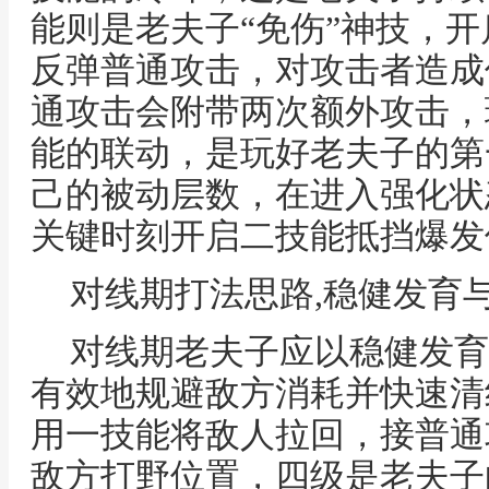
能则是老夫子“免伤”神技，
反弹普通攻击，对攻击者造成
通攻击会附带两次额外攻击，
能的联动，是玩好老夫子的第
己的被动层数，在进入强化状
关键时刻开启二技能抵挡爆发
对线期打法思路,稳健发育
对线期老夫子应以稳健发育
有效地规避敌方消耗并快速清
用一技能将敌人拉回，接普通
敌方打野位置，四级是老夫子