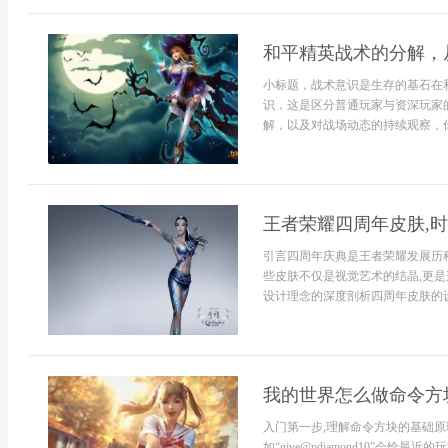
和平精英战术的分解，
小标题，战术意识是生存的基石在
识，这是区分普通玩家与资深玩家
解，以及对战场动态的持续观察，你
王者荣耀四周年皮肤,
引言四周年庆典是王者荣耀发展历
些皮肤不仅是视觉艺术的结晶,更
设计理念的深度剖析四周年皮肤的设计
我的世界怎么做命令方
入门第一步,理解命令方块的基础原
如“give@pdiamond10”会