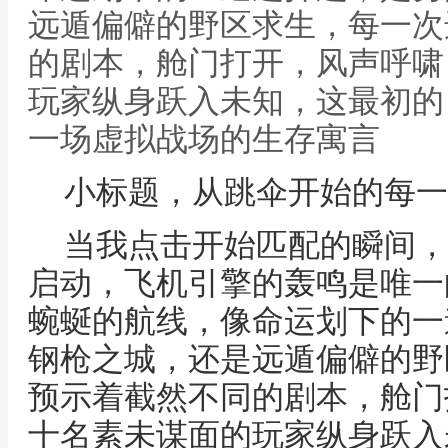
远遁偏僻的野区求生，每一次
的剧本，舱门打开，风声呼啸
玩家纵身跃入未知，这最初的
一场虚拟战场的生存寓言
小标题，从跳伞开始的每一
当我点击开始匹配的瞬间，
启动，飞机引擎的轰鸣是唯一
蜿蜒的航线，像命运划下的一
钢枪之城，还是远遁偏僻的野
预示着截然不同的剧本，舱门
十名素未谋面的玩家纵身跃入