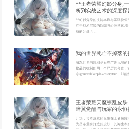
**王者荣耀幻影分身,
析到实战艺术的深度探索
**幻影分身的技能本质与基础价值*
在于战术层级的欺骗与心理博弈,资
放的分身,可...
我的世界死亡不掉落的
游戏世界的规则基石在广袤无垠的
物品的机制如同一个严厉的考官，
令/gamerulekeepInventorytr
王者荣耀天魔缭乱皮肤
暗翼觉醒与玩家的永恒
开场，传奇皮肤的诞生在王者荣耀
为吕布量身打造的皮肤，其诞生本